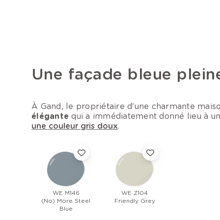
Une façade bleue plein
À Gand, le propriétaire d'une charmante mais
élégante
qui a immédiatement donné lieu à un
une couleur gris doux
.
WE M146
WE Z104
(No) More Steel
Friendly Grey
Blue