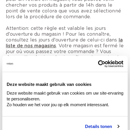
chercher vos produits à partir de 14h dans le
point de vente colora que vous avez sélectionné
lors de la procédure de commande.
Attention
: cette règle est valable les jours
d’ouverture du magasin ! Pour les connaître,
consultez les jours d’ouverture de celui-ci dans
la
liste de nos magasins
. Votre magasin est fermé le
jour où vous passez votre commande ? Vous
devez attendre jusqu’au jour d’ouverture suivant
pour aller la retirer. Elle sera disponible à partir
de 14h ce jour-là.
Deze website maakt gebruik van cookies
Situations particulières – l’article n’est
Deze website maakt gebruik van cookies om uw site-ervaring
pas de stock
te personaliseren.
Zo houden we het voor jou op elk moment interessant.
Exceptionnellement, il est possible que les
produits commandés ou une partie de ceux-ci ne
soient pas en stock au magasin (pour le papier
peint c'est toujours le cas). Dans ce cas, le point
Details tonen