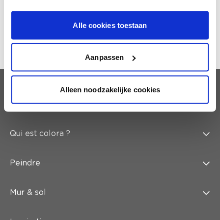
de vente de votre choix vous avertit par
téléphone et nous cherchons alors une solution
ensemble ou fixons une date d’enlèvement
Alle cookies toestaan
ultérieure.
Aanpassen
Alleen noodzakelijke cookies
Service client
Qui est colora ?
Peindre
Mur & sol