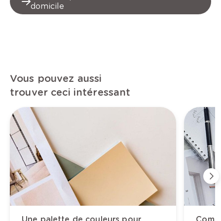
domicile
Vous pouvez aussi
trouver ceci intéressant
Une palette de couleurs pour
Combi