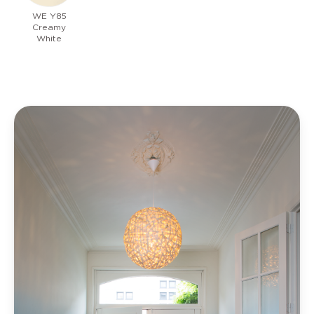
WE Y85
Creamy
White