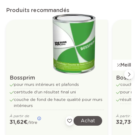
Produits recommandés
Meill
Bossprim
Bossfl
pour murs intérieurs et plafonds
couche
certitude d'un résultat final uni
pour mu
couche de fond de haute qualité pour murs
résulta
intérieurs
À partir de
À partir d
Achat
31,62 €
32,73 €
/litre