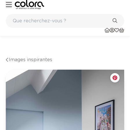
Marques de qualité papiers peints et sols en vinyle
Images inspirantes