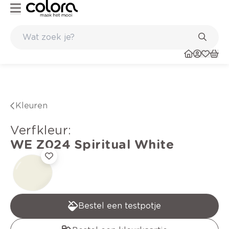
nkel
Belgische kwaliteitsverf van BOSS paints
Kleuren
verfkleur
:
WE Z024
Spiritual White
Bestel een testpotje