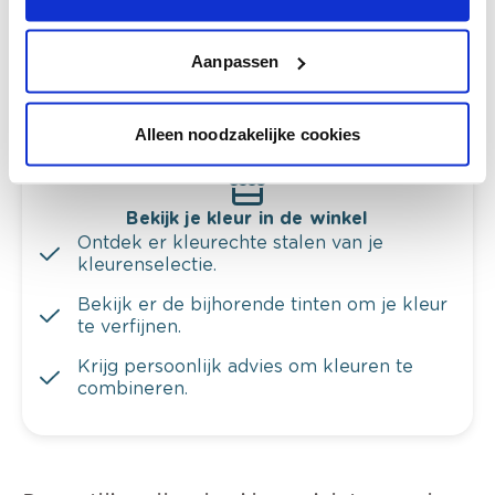
Krijg kleuradvies op basis van de lichtinval
en je meubels.
Aanpassen
Krijg ineens een technologische check-up
van je muren.
Alleen noodzakelijke cookies
Bekijk je kleur in de winkel
Ontdek er kleurechte stalen van je
kleurenselectie.
Bekijk er de bijhorende tinten om je kleur
te verfijnen.
Krijg persoonlijk advies om kleuren te
combineren.