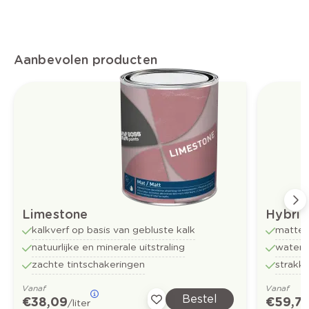
Aanbevolen producten
Limestone
Hybrid
kalkverf op basis van gebluste kalk
matte 
natuurlijke en minerale uitstraling
water
zachte tintschakeringen
strakk
Vanaf
Vanaf
Bestel
€ 38,09
€ 59,7
/liter