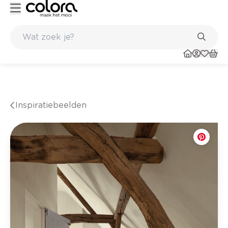
de winkel
Belgische kwaliteitsverf van BOSS paints
Inspiratiebeelden