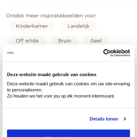
Ontdek meer inspiratiebeelden voor:
Kinderkamer
Landelijk
Off white
Bruin
Geel
Blauw
Off black
Beau - fijne korrelverf
Deze website maakt gebruik van cookies
Deze website maakt gebruik van cookies om uw site-ervaring
Trendkleuren-2022
te personaliseren.
Zo houden we het voor jou op elk moment interessant.
Details tonen
Kleuradvies aan huis
Ga samen met de kleuradviseur door je
ruimtes.