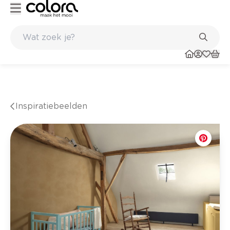
Kleur- en verfadvies aan huis en in de winkel
Inspiratiebeelden