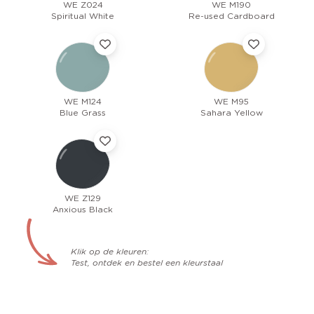
WE Z024
WE M190
Spiritual White
Re-used Cardboard
WE M124
WE M95
Blue Grass
Sahara Yellow
WE Z129
Anxious Black
Klik op de kleuren:
Test, ontdek en bestel een kleurstaal