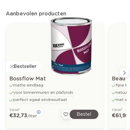
Aanbevolen producten
Bestseller
Bossflow Mat
Beau
matte eindlaag
fijne k
voor binnenmuren en plafonds
natuurl
perfect egaal eindresultaat
mat en
Vanaf
Vanaf
Bestel
€ 32,73
€ 61,99
/liter