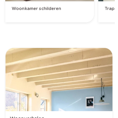
Woonkamer schilderen
Trapha