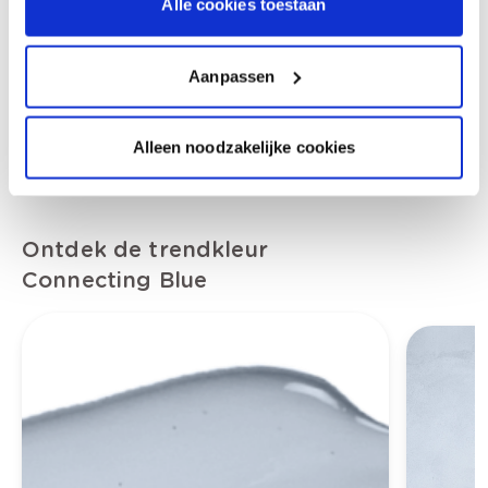
Alle cookies toestaan
Ontdek onze tips en advies om jouw project
tot een goed einde te brengen.
Aanpassen
Ga naar
Alleen noodzakelijke cookies
Ontdek de trendkleur
Connecting Blue