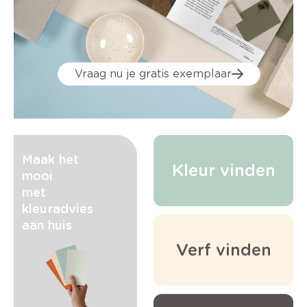
Vraag nu je gratis exemplaar
Maak het
Kleur vinden
mooi
met
kleuradvies
aan huis
Verf vinden