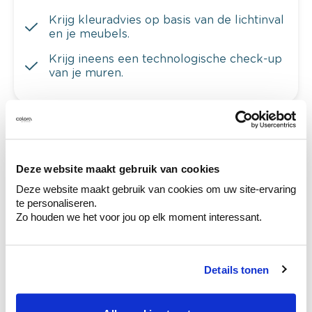
Krijg kleuradvies op basis van de lichtinval
en je meubels.
Krijg ineens een technologische check-up
van je muren.
Bekijk je kleur in de winkel
Deze website maakt gebruik van cookies
Ontdek er kleurechte stalen van je
kleurenselectie.
Deze website maakt gebruik van cookies om uw site-ervaring
te personaliseren.
Bekijk er de bijhorende tinten om je kleur
Zo houden we het voor jou op elk moment interessant.
te verfijnen.
Krijg persoonlijk advies om kleuren te
combineren.
Details tonen