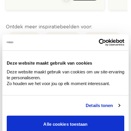
Ontdek meer inspiratiebeelden voor:
Keuken
Landelijk
Off white
Claystuc - kleistuc
Deze website maakt gebruik van cookies
Trendkleuren-2022
Deze website maakt gebruik van cookies om uw site-ervaring
te personaliseren.
Zo houden we het voor jou op elk moment interessant.
Kleuradvies aan huis
Details tonen
Ga samen met de kleuradviseur door je
ruimtes.
Krijg kleuradvies op basis van de lichtinval
Alle cookies toestaan
en je meubels.