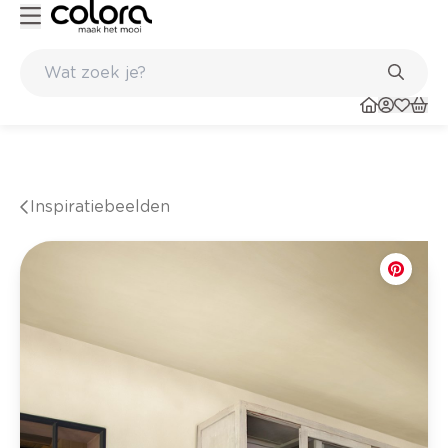
Kleur- en verfadvies aan huis en in de winkel
Inspiratiebeelden