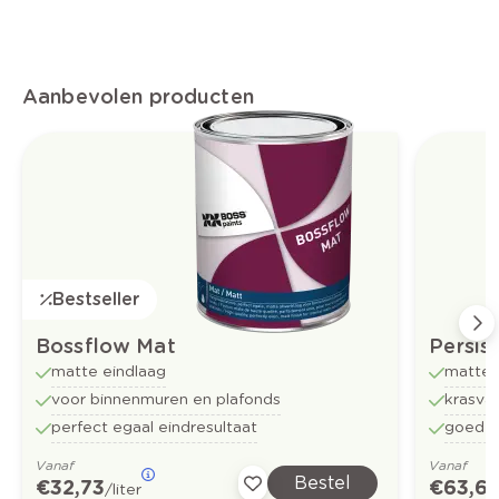
Aanbevolen producten
Bestseller
Bossflow Mat
Persis
matte eindlaag
matte 
voor binnenmuren en plafonds
krasvas
perfect egaal eindresultaat
goed o
Vanaf
Vanaf
Bestel
€ 32,73
€ 63,6
/liter