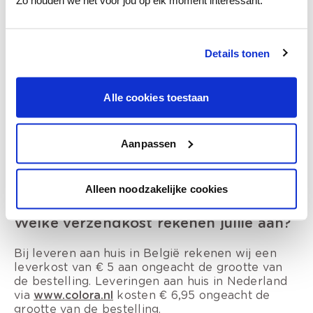
Zo houden we het voor jou op elk moment interessant.
Kan ik mijn bestelling volgen?
Koos je voor leveren aan huis en wil je jouw
Details tonen
pakket volgen? Van zodra je zending verwerkt is
bij ons en de aanmelding bij de transporteur is
gebeurd, kan je voor info over de voortgang van
je bestelling binnen de werkuren (ma-do van 8u-
Alle cookies toestaan
17u en op vrij van 8u-16u) terecht op het gratis
nummer +32 (0)800 95 673.
Aanpassen
Alleen noodzakelijke cookies
Welke verzendkost rekenen jullie aan?
Bij leveren aan huis in België rekenen wij een
leverkost van € 5 aan ongeacht de grootte van
de bestelling. Leveringen aan huis in Nederland
via
www.colora.nl
kosten € 6,95 ongeacht de
grootte van de bestelling.