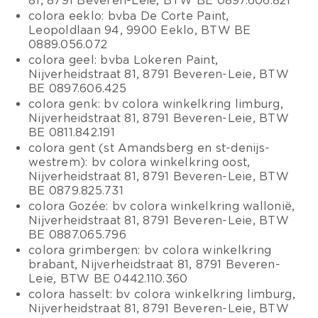
81, 8791 Beveren-Leie, BTW BE 0897.606.821
colora eeklo: bvba De Corte Paint,
Leopoldlaan 94, 9900 Eeklo, BTW BE
0889.056.072
colora geel: bvba Lokeren Paint,
Nijverheidstraat 81, 8791 Beveren-Leie, BTW
BE 0897.606.425
colora genk: bv colora winkelkring limburg,
Nijverheidstraat 81, 8791 Beveren-Leie, BTW
BE 0811.842.191
colora gent (st Amandsberg en st-denijs-
westrem): bv colora winkelkring oost,
Nijverheidstraat 81, 8791 Beveren-Leie, BTW
BE 0879.825.731
colora Gozée: bv colora winkelkring wallonië,
Nijverheidstraat 81, 8791 Beveren-Leie, BTW
BE 0887.065.796
colora grimbergen: bv colora winkelkring
brabant, Nijverheidstraat 81, 8791 Beveren-
Leie, BTW BE 0442.110.360
colora hasselt: bv colora winkelkring limburg,
Nijverheidstraat 81, 8791 Beveren-Leie, BTW