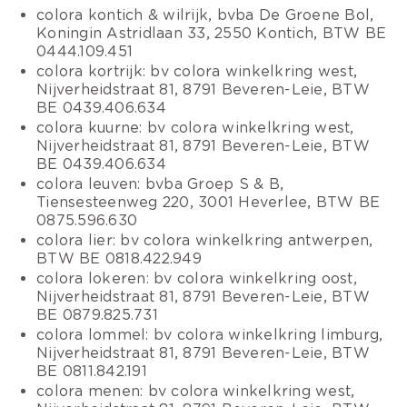
colora kontich & wilrijk, bvba De Groene Bol,
Koningin Astridlaan 33, 2550 Kontich, BTW BE
0444.109.451
colora kortrijk: bv colora winkelkring west,
Nijverheidstraat 81, 8791 Beveren-Leie, BTW
BE 0439.406.634
colora kuurne: bv colora winkelkring west,
Nijverheidstraat 81, 8791 Beveren-Leie, BTW
BE 0439.406.634
colora leuven: bvba Groep S & B,
Tiensesteenweg 220, 3001 Heverlee, BTW BE
0875.596.630
colora lier: bv colora winkelkring antwerpen,
BTW BE 0818.422.949
colora lokeren: bv colora winkelkring oost,
Nijverheidstraat 81, 8791 Beveren-Leie, BTW
BE 0879.825.731
colora lommel: bv colora winkelkring limburg,
Nijverheidstraat 81, 8791 Beveren-Leie, BTW
BE 0811.842.191
colora menen: bv colora winkelkring west,