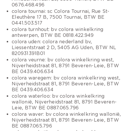
0676.468.496
colora tournai: sc Colora Tournai, Rue St-
Eleuthère 17 B, 7500 Tournai, BTW BE
0441.503.517
colora turnhout: bv colora winkelkring
antwerpen, BTW BE 0818.422.949
colora uden: colora nederland bv,
Liessentstraat 2 D, 5405 AG Uden, BTW NL
820931391B01
colora veurne: bv colora winkelkring west,
Nijverheidstraat 81, 8791 Beveren-Leie, BTW
BE 0439.406.634
colora waregem: bv colora winkelkring west,
Nijverheidstraat 81, 8791 Beveren-Leie, BTW
BE 0439.406.634
colora waterloo: bv colora winkelkring
wallonië, Nijverheidstraat 81, 8791 Beveren-
Leie, BTW BE 0887.065.796
colora waver: bv colora winkelkring wallonië,
Nijverheidstraat 81, 8791 Beveren-Leie, BTW
BE 0887.065.796