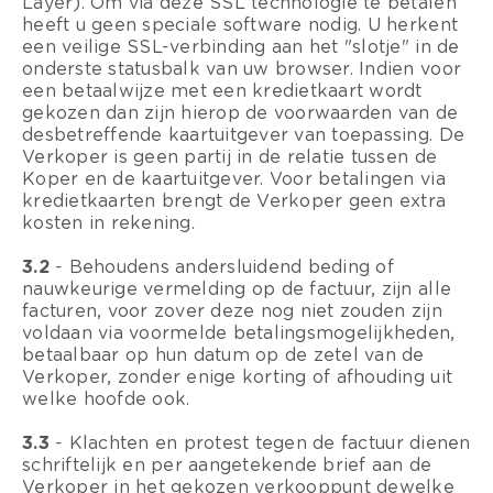
Layer). Om via deze SSL technologie te betalen
heeft u geen speciale software nodig. U herkent
een veilige SSL-verbinding aan het "slotje" in de
onderste statusbalk van uw browser. Indien voor
een betaalwijze met een kredietkaart wordt
gekozen dan zijn hierop de voorwaarden van de
desbetreffende kaartuitgever van toepassing. De
Verkoper is geen partij in de relatie tussen de
Koper en de kaartuitgever. Voor betalingen via
kredietkaarten brengt de Verkoper geen extra
kosten in rekening.
3.2
- Behoudens andersluidend beding of
nauwkeurige vermelding op de factuur, zijn alle
facturen, voor zover deze nog niet zouden zijn
voldaan via voormelde betalingsmogelijkheden,
betaalbaar op hun datum op de zetel van de
Verkoper, zonder enige korting of afhouding uit
welke hoofde ook.
3.3
- Klachten en protest tegen de factuur dienen
schriftelijk en per aangetekende brief aan de
Verkoper in het gekozen verkooppunt dewelke