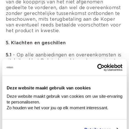
van de koopprijs van het niet afgenomen
gedeelte te vorderen, dan wel de overeenkomst
zonder gerechtelijke tussenkomst ontbonden te
beschouwen, mits terugbetaling aan de Koper
van eventueel reeds betaalde voorschotten voor
het product in kwestie.
5. Klachten en geschillen
5.1
- Op alle aanbiedingen en overeenkomsten is
uitsluitend het Belgisch recht van toepassing. In
geval van betwisting is enkel de
ondernemingsrechtbank Gent, afdeling Kortrijk,
bevoegd. Enkel de Verkoper heeft forumkeuze.
Deze website maakt gebruik van cookies
5.2
- De verkoper doet zijn uiterste best om in de
mate van het mogelijke klachten correct te
Deze website maakt gebruik van cookies om uw site-ervaring
behandelen en op te lossen. Bij klachten dan de
te personaliseren.
Koper:
Zo houden we het voor jou op elk moment interessant.
Contact opnemen met een colora-winkel in de
buurt.