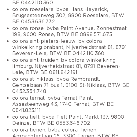
BE 0442.110.360
colora roeselare: bvba Hans Heyerick,
Brugsesteenweg 302, 8800 Roeselare, BTW
BE 0453.636.732
colora ronse: bvba Paint Avenue, Zonnestraat
198, 9600 Ronse, BTW BE 0898.571.673
colora sint-pieters-leeuw: bv colora
winkelkring brabant, Nijverheidstraat 81, 8791
Beveren-Leie, BTW BE 0442.110.360
colora sint-truiden: bv colora winkelkring
limburg, Nijverheidstraat 81, 8791 Beveren-
Leie, BTW BE 0811.842.191
colora st-niklaas: bvba Rembrandt,
Gentsebaan 71 bus 1, 9100 St-Niklaas, BTW BE
0452.354.748
colora ternat: bvba Ternat Paint,
Assesteenweg 43, 1740 Ternat, BTW BE
0841.823.111
colora tielt: bvba Tielt Paint, Markt 137, 9800
Deinze, BTW BE 0553.646.702
colora tienen: bvba colora Tienen,
Ambachtenlaan 26, 3300 Tienen, BTW BE