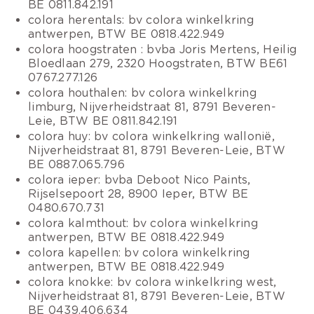
BE 0811.842.191
colora herentals: bv colora winkelkring
antwerpen, BTW BE 0818.422.949
colora hoogstraten : bvba Joris Mertens, Heilig
Bloedlaan 279, 2320 Hoogstraten, BTW BE61
0767.277.126
colora houthalen: bv colora winkelkring
limburg, Nijverheidstraat 81, 8791 Beveren-
Leie, BTW BE 0811.842.191
colora huy: bv colora winkelkring wallonië,
Nijverheidstraat 81, 8791 Beveren-Leie, BTW
BE 0887.065.796
colora ieper: bvba Deboot Nico Paints,
Rijselsepoort 28, 8900 Ieper, BTW BE
0480.670.731
colora kalmthout: bv colora winkelkring
antwerpen, BTW BE 0818.422.949
colora kapellen: bv colora winkelkring
antwerpen, BTW BE 0818.422.949
colora knokke: bv colora winkelkring west,
Nijverheidstraat 81, 8791 Beveren-Leie, BTW
BE 0439.406.634