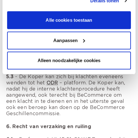
Details tonen
Contact opnemen tijdens de kantooruren
(maandag tot donderdag van 8u-17u en vrijdag
van 8u-16u) op +32 (0)800/95673.
Alle cookies toestaan
Mailen naar
info@colora.be
. Probeer in uw e-
mail de beschrijving van het probleem zo
compleet mogelijk te omschrijven en vermeld
uw naam. Gebruik eventueel foto's om aan te
Aanpassen
geven waar/hoe het probleem zich voordoet.
De Verkoper verbindt zich er toe om binnen
de 2 werkdagen de klacht te behandelen en
Alleen noodzakelijke cookies
de Koper hiervan bericht te laten.
5.3
- De Koper kan zich bij klachten eveneens
wenden tot het
ODR
– platform. De Koper kan,
nadat hij de interne klachtenprocedure heeft
aangewend, ook terecht bij BeCommerce om
een klacht in te dienen en in het uiterste geval
ook een beroep kan doen op de BeCommerce
Geschillencommissie.
6. Recht van verzaking en ruiling