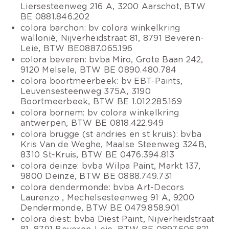
Liersesteenweg 216 A, 3200 Aarschot, BTW
BE 0881.846.202
colora barchon: bv colora winkelkring
wallonië, Nijverheidstraat 81, 8791 Beveren-
Leie, BTW BE
0887.065.196
colora beveren: bvba Miro, Grote Baan 242,
9120 Melsele, BTW BE 0890.480.784
colora boortmeerbeek: bv EBT-Paints,
Leuvensesteenweg 375A, 3190
Boortmeerbeek, BTW BE 1.012.285.169
colora bornem: bv colora winkelkring
antwerpen, BTW BE 0818.422.949
colora brugge (st andries en st kruis): bvba
Kris Van de Weghe, Maalse Steenweg 324B,
8310 St-Kruis, BTW BE 0476.394.813
colora deinze: bvba Wilpa Paint, Markt 137,
9800 Deinze, BTW BE 0888.749.731
colora dendermonde: bvba Art-Decors
Laurenzo , Mechelsesteenweg 91 A, 9200
Dendermonde, BTW BE 0479.858.901
colora diest: bvba Diest Paint, Nijverheidstraat