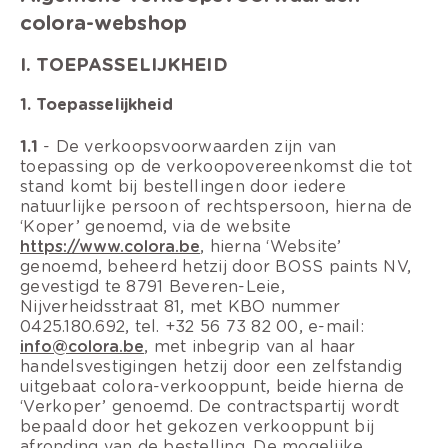
colora-webshop
I. TOEPASSELIJKHEID
1. Toepasselijkheid
1.1
- De verkoopsvoorwaarden zijn van
toepassing op de verkoopovereenkomst die tot
stand komt bij bestellingen door iedere
natuurlijke persoon of rechtspersoon, hierna de
‘Koper’ genoemd, via de website
https://www.colora.be
, hierna ‘Website’
genoemd, beheerd hetzij door BOSS paints NV,
gevestigd te 8791 Beveren-Leie,
Nijverheidsstraat 81, met KBO nummer
0425.180.692, tel. +32 56 73 82 00, e-mail:
info@colora.be
, met inbegrip van al haar
handelsvestigingen hetzij door een zelfstandig
uitgebaat colora-verkooppunt, beide hierna de
‘Verkoper’ genoemd. De contractspartij wordt
bepaald door het gekozen verkooppunt bij
afronding van de bestelling. De mogelijke