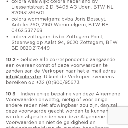
colora waalwijk: colora nederland bv,
Liessentstraat 2 D, 5405 AG Uden, BTW NL
820931391B01
colora wommelgem: bvba Joris Bossuyt,
Autolei 360, 2160 Wommelgem, BTW BE
0462.537.768
colora zottegem: bvba Zottegem Paint,
Steenweg op Aalst 94, 9620 Zottegem, BTW
BE 0820.217.449
10.2
- Gelieve alle correspondentie aangaande
een overeenkomst of deze voorwaarden te
zenden aan de Verkoper naar het e-mail adres:
info@colora.be
. U kunt de Verkoper eveneens
bereiken op +32 (0)800/95673.
10.3
- Indien enige bepaling van deze Algemene
Voorwaarden onwettig, nietig of voor enige
andere reden niet afdwingbaar zou zijn, dan zal
deze voorwaarde geacht worden te kunnen
worden afgescheiden van deze Algemene
Voorwaarden en niet de geldigheid en