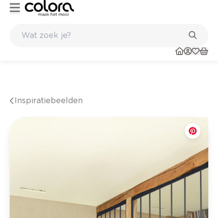
f van BOSS paints
Topmerken in behang en vinylvloeren
Inspiratiebeelden