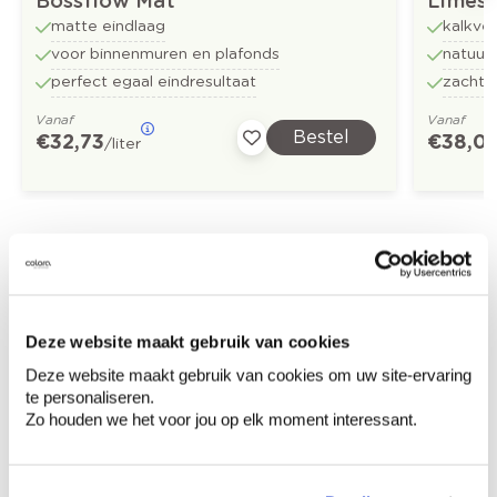
Bossflow Mat
Limes
matte eindlaag
kalkver
voor binnenmuren en plafonds
natuurl
perfect egaal eindresultaat
zachte
Vanaf
Vanaf
Bestel
€ 32,73
€ 38,0
/liter
Ontdek meer inspiratiebeelden voor:
Home office
Landelijk
Deze website maakt gebruik van cookies
Off black
Off white
Deze website maakt gebruik van cookies om uw site-ervaring
te personaliseren.
Limestone New - kalkverf
Zo houden we het voor jou op elk moment interessant.
Trendkleuren-2022