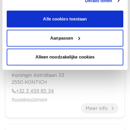
Details tonen
8300
Knokke
+32 50 62 65 55
Alle cookies toestaan
Routebeschrijving
Meer info
Aanpassen
Alleen noodzakelijke cookies
colora kontich
•
Gesloten
Koningin Astridlaan
33
2550
KONTICH
+32 3 459 85 34
Routebeschrijving
Meer info