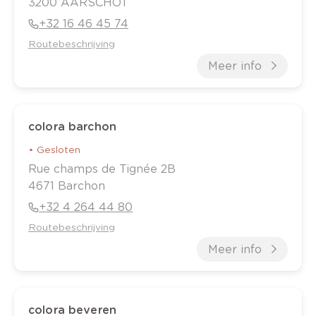
3200
AARSCHOT
+32 16 46 45 74
Routebeschrijving
Meer info
colora barchon
•
Gesloten
Rue champs de Tignée
2B
4671
Barchon
+32 4 264 44 80
Routebeschrijving
Meer info
colora beveren