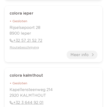
colora ieper
•
Gesloten
Rijselsepoort
28
8900
Ieper
+32 57 21 52 72
Routebeschrijving
Meer info
colora kalmthout
•
Gesloten
Kapellensteenweg
214
2920
KALMTHOUT
+32 3 644 92 01