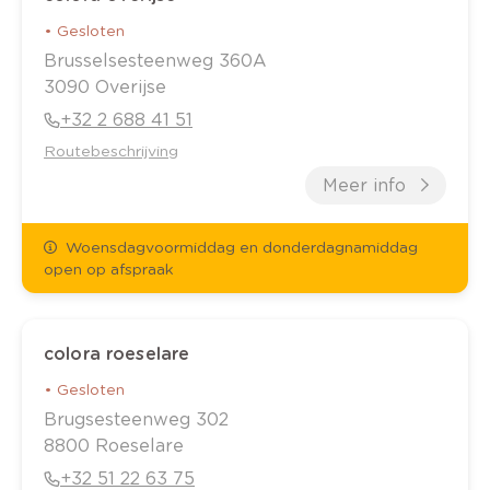
•
Gesloten
Brusselsesteenweg
360A
3090
Overijse
+32 2 688 41 51
Routebeschrijving
Meer info
Woensdagvoormiddag en donderdagnamiddag
open op afspraak
colora roeselare
•
Gesloten
Brugsesteenweg
302
8800
Roeselare
+32 51 22 63 75