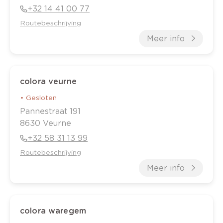
+32 14 41 00 77
Routebeschrijving
Meer info
colora veurne
•
Gesloten
Pannestraat
191
8630
Veurne
+32 58 31 13 99
Routebeschrijving
Meer info
colora waregem