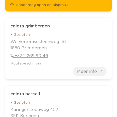
Donderdag open op afspraak
colora grimbergen
•
Gesloten
Wolvertemsesteenweg
46
1850
Grimbergen
+32 2 269 90 46
Routebeschrijving
Meer info
colora hasselt
•
Gesloten
Kuringersteenweg
452
3511
Kuringen