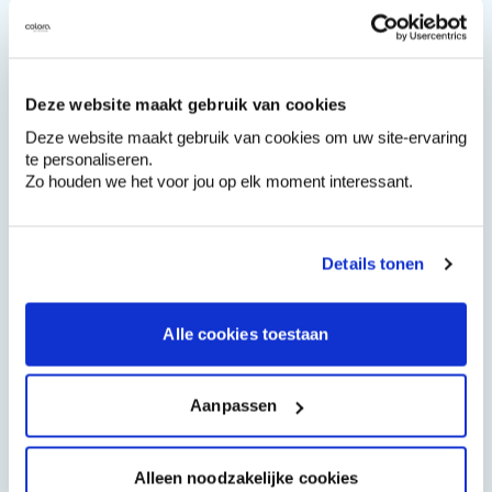
Étape 2
:
protégez tout autour de votre
mur extérieur avant de peindre
Deze website maakt gebruik van cookies
Housse Double Face
Achat
Deze website maakt gebruik van cookies om uw site-ervaring
te personaliseren.
Zo houden we het voor jou op elk moment interessant.
Coverquick - Bande
Achat
Adh. Resistant Aux
Details tonen
Rayons U.V. - Storch
Housse De Protection
Achat
Alle cookies toestaan
Étape 3
:
peindre le mur extérieur en 6
Aanpassen
étapes
Seaux À Peinture
Achat
Alleen noodzakelijke cookies
Transp. Usage Unique