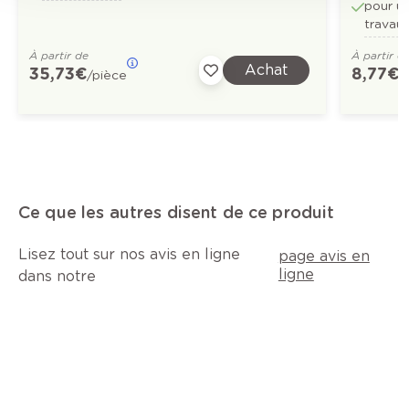
pour un
travau
À partir de
À partir d
Achat
35,73 €
8,77 €
/pièce
/
Ce que les autres disent de ce produit
Lisez tout sur nos avis en ligne
page avis en
ligne
dans notre