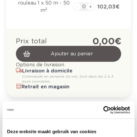
rouleau 1 x 50 m - 50
102,03 €
m²
0,00 €
Prix total
Ajouter au panier
Options de livraison
Livraison à domicile
Commandé en semaine (lu-ve), livré dans les 2 à 3
jours ouvrables.
Retrait en magasin
Données techniques
Comment utiliser?
Deze website maakt gebruik van cookies