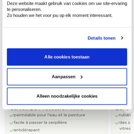
Deze website maakt gebruik van cookies om uw site-ervaring
te personaliseren.
Zo houden we het voor jou op elk moment interessant.
Details tonen
Produits recommandés
Alle cookies toestaan
Aanpassen
Alleen noodzakelijke cookies
Carton De Protection Initio
Boss T
perméable pour l'eau et la peinture
ruban 
facile à passer la serpillère
des su
vitres 
antidérapant