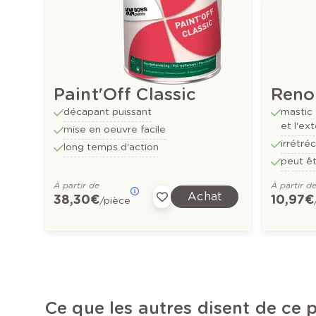
Paint'Off Classic
Reno
décapant puissant
mastic 
et l'ext
mise en oeuvre facile
irrétré
long temps d'action
peut êt
À partir de
À partir d
Achat
38,30 €
10,97 €
/pièce
Ce que les autres disent de ce 