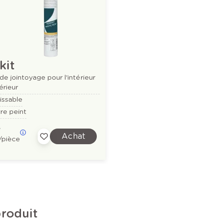
kit
de jointoyage pour l'intérieur
érieur
cissable
re peint
e
Achat
/pièce
produit