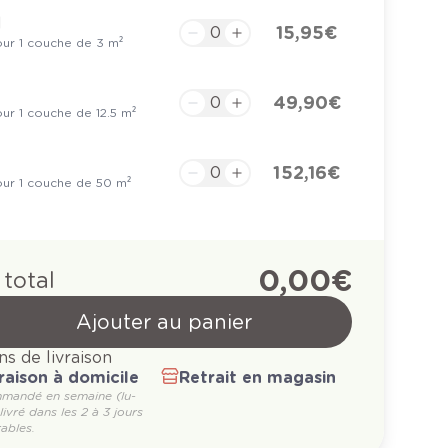
l
15,95 €
ur 1 couche de 3 m²
49,90 €
ur 1 couche de 12.5 m²
152,16 €
ur 1 couche de 50 m²
0,00 €
 total
Ajouter au panier
ns de livraison
raison à domicile
Retrait en magasin
mandé en semaine (lu-
 livré dans les 2 à 3 jours
ables.