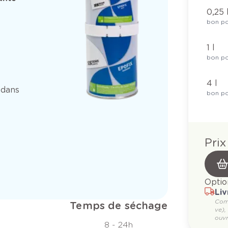
0,25 
bon po
1 l
bon po
4 l
 dans
bon po
Prix
Optio
Liv
Com
Temps de séchage
ve),
ouvr
8 - 24h