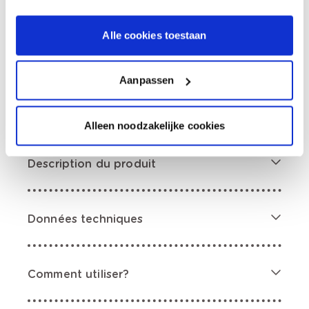
0,00 €
Prix total
Alle cookies toestaan
Ajouter au panier
Options de livraison
Aanpassen
Livraison à domicile
Commandé en semaine (lu-ve), livré dans les 2 à 3
jours ouvrables.
Retrait en magasin
Alleen noodzakelijke cookies
Description du produit
Données techniques
Comment utiliser?