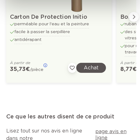
Carton De Protection Initio
Boss T
perméable pour l'eau et la peinture
ruban 
facile à passer la serpillère
des su
vitres 
antidérapant
pour un
travau
À partir de
À partir d
Achat
35,73 €
8,77 €
/pièce
/
Ce que les autres disent de ce produit
Lisez tout sur nos avis en ligne
page avis en
ligne
dans notre