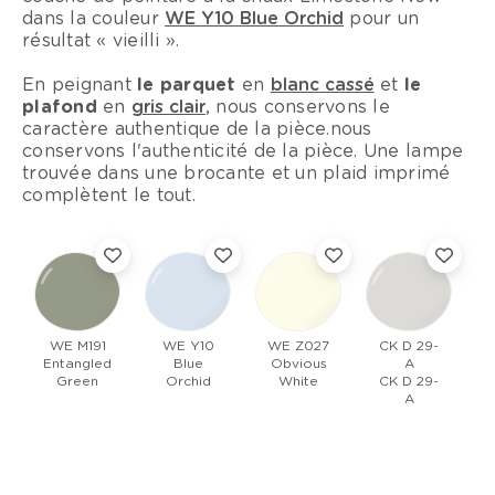
dans la couleur
WE Y10 Blue Orchid
pour un
résultat « vieilli ».
En peignant
le parquet
en
blanc cassé
et
le
plafond
en
gris clair
, nous conservons le
caractère authentique de la pièce.nous
conservons l'authenticité de la pièce. Une lampe
trouvée dans une brocante et un plaid imprimé
complètent le tout.
WE M191
WE Y10
WE Z027
CK D 29-
Entangled
Blue
Obvious
A
Green
Orchid
White
CK D 29-
A