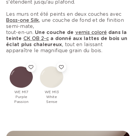
s'étendent jusqu'au plafond.
Les murs ont été peints en deux couches avec
Boss-one Silk
, une couche de fond et de finition
semi-mate,
tout-en-un.
Une couche de
vernis coloré
dans la
teinte
CK OB 2-c
a donné aux lattes de bois un
éclat plus chaleureux
, tout en laissant
apparaître le magnifique grain du bois.
WE M17
WE M13
Purple
White
Passion
Sense