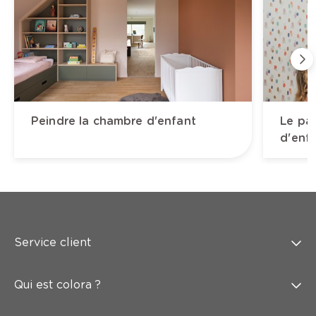
Peindre la chambre d'enfant
Le pa
d'enf
Service client
Qui est colora ?