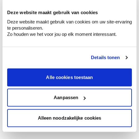
0,5 l
33,78 €
bon pour 1 couche de 6 m²
Deze website maakt gebruik van cookies
Deze website maakt gebruik van cookies om uw site-ervaring
2 l
te personaliseren.
116,80 €
bon pour 1 couche de 23 m²
Zo houden we het voor jou op elk moment interessant.
Details tonen
0,00 €
Prix total
Ajouter au panier
Alle cookies toestaan
Options de livraison
Livraison à domicile
Aanpassen
Commandé en semaine (lu-ve), livré dans les 2 à 3
jours ouvrables.
Retrait en magasin
Alleen noodzakelijke cookies
Comment utiliser?