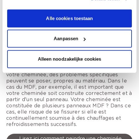
Défis spécifiques au
matériel
Alle cookies toestaan
La principale différence entre la peinture des
murs et d’une cheminée réside souvent dans
le
Aanpassen
type de matériau dont est faite la cheminée
.
Les matériaux les plus courants sont la brique, le
plâtre ou les plaques de plâtre, le métal (comme
Alleen noodzakelijke cookies
une cheminée à cassette) ou d’autres panneaux
(notamment MDF et OSB). Lors de la peinture de
votre cheminée, des problèmes spécifiques
peuvent se poser, propres au matériau. Dans le
cas du MDF, par exemple, il est important que
votre cheminée soit construite correctement et à
partir d’un seul panneau. Votre cheminée est
constituée de plusieurs panneaux MDF ? Dans ce
cas, elle risque de se fissurer si elle est
continuellement soumise à des chauffages et
refroidissements successifs.
Lisez ici comment peindre une cheminée