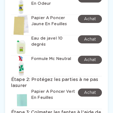
En Odeur
Papier A Poncer
Achat
Jaune En Feuilles
Eau de javel 10
Achat
degrés
Formule Mc Neutral
Achat
Étape 2
:
Protégez les parties à ne pas
lasurer
Papier A Poncer Vert
Achat
En Feuilles
Étape 3
:
Colmater les fentes à l'aide de