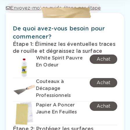
Envoyez-moi ce guide étape par étape
De quoi avez-vous besoin pour
commencer?
Étape 1
:
Éliminez les éventuelles traces
de rouille et dégraissez la surface
White Spirit Pauvre
Achat
En Odeur
Couteaux à
Achat
Décapage
Professionnels
Papier A Poncer
Achat
Jaune En Feuilles
Étape 2
:
Protégez les surfaces