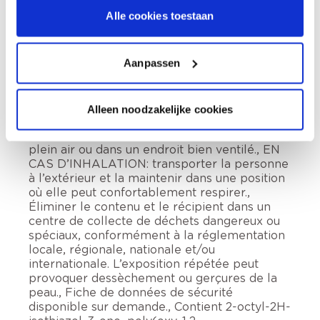
iso-alcanes, cycliques, <2% aromates. Liquide
Alle cookies toestaan
et vapeurs inflammables., Peut provoquer
somnolence ou vertiges., Toxique pour les
organismes aquatiques, entraîne des effets
Aanpassen
néfastes à long terme. Tenir hors de portée
des enfants., Tenir à l’écart de la chaleur, des
surfaces chaudes, des étincelles, des flammes
nues et de toute autre source d’inflammation.
Alleen noodzakelijke cookies
Ne pas fumer., Ne pas respirer les vapeurs,
brouillards, aérosols., Utiliser seulement en
plein air ou dans un endroit bien ventilé., EN
CAS D’INHALATION: transporter la personne
à l’extérieur et la maintenir dans une position
où elle peut confortablement respirer.,
Éliminer le contenu et le récipient dans un
centre de collecte de déchets dangereux ou
spéciaux, conformément à la réglementation
locale, régionale, nationale et/ou
internationale. L’exposition répétée peut
provoquer dessèchement ou gerçures de la
peau., Fiche de données de sécurité
disponible sur demande., Contient 2-octyl-2H-