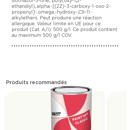
isothiazol-3-one, poly(oxy-1,2-
ethandiyl),.alpha.-[(2Z)-3-carboxy-1-oxo-2-
propenyl]-.omega.-hydroxy-,C9-11-
alkylethers. Peut produire une réaction
allergique. Valeur limite en UE pour ce
produit (Cat. A/i): 500 g/l. Ce produit contient
au maximum 500 g/l COV.
Produits recommandés