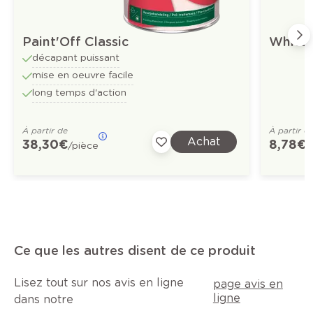
Paint'Off Classic
White 
décapant puissant
mise en oeuvre facile
long temps d'action
À partir de
À partir d
Achat
38,30 €
8,78 €
/pièce
/
Ce que les autres disent de ce produit
Lisez tout sur nos avis en ligne
page avis en
ligne
dans notre