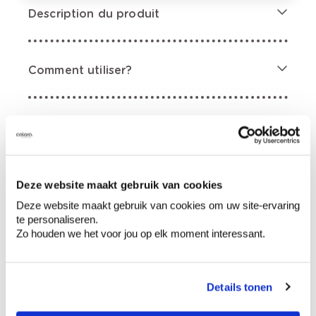
Description du produit
Comment utiliser?
Préparation
Informations sur l'étiquette
Deze website maakt gebruik van cookies
Deze website maakt gebruik van cookies om uw site-ervaring
Mentions de danger
te personaliseren.
Zo houden we het voor jou op elk moment interessant.
Details tonen
Contient hydrocarbures, C9-C11, n-alcanes,