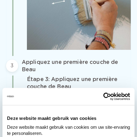
Appliquez une première couche de
3
Beau
Étape 3: Appliquez une première
couche de Beau
Appliquez une couche de
Beau
avec une
brosse carrée à poils longs
en réalisant
des mouvements aléatoires. Ne le faites
pas par plans rectilignes mais par
Deze website maakt gebruik van cookies
grappes. Commencez dans les coins et
Deze website maakt gebruik van cookies om uw site-ervaring
étalez progressivement la peinture en
te personaliseren.
diagonale vers la droite et vers le bas,