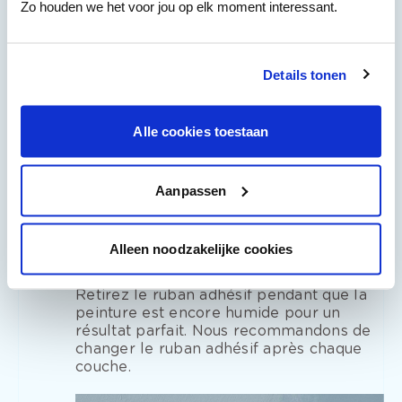
Zo houden we het voor jou op elk moment interessant.
afin de ne pas voir apparaître de zones
de travail dans le résultat final.
Laissez sécher 12 à 24 heures.
Details tonen
Appliquez une deuxième couche de
4
Alle cookies toestaan
Beau
Étape 4: Appliquez une deuxième
couche de Beau
Aanpassen
Appliquez une deuxième couche de
Beau
de la même manière que la
Alleen noodzakelijke cookies
première couche comme vu en étape 3.
Retirez le ruban adhésif pendant que la
peinture est encore humide pour un
résultat parfait. Nous recommandons de
changer le ruban adhésif après chaque
couche.