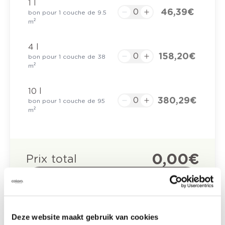
1 l
46,39 €
bon pour 1 couche de 9.5
m²
4 l
158,20 €
bon pour 1 couche de 38
m²
10 l
380,29 €
bon pour 1 couche de 95
m²
0,00 €
Prix total
Ajouter au panier
Options de livraison
Livraison à domicile
Deze website maakt gebruik van cookies
Commandé en semaine (lu-ve), livré dans les 2 à 3
jours ouvrables.