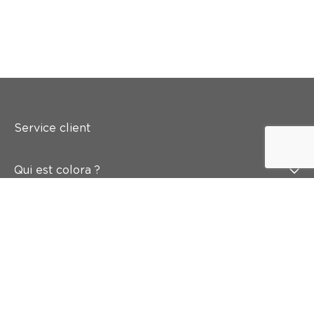
Service client
Qui est colora ?
Peindre
Mur & sol
Inspiration