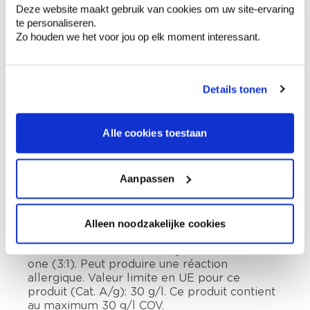
Deze website maakt gebruik van cookies om uw site-ervaring
Retrait en magasin
te personaliseren.
Zo houden we het voor jou op elk moment interessant.
Description du produit
Details tonen
Comment utiliser?
Alle cookies toestaan
Informations sur l'étiquette
Aanpassen
Tenir hors de portée des enfants. Fiche de
données de sécurité disponible sur demande.,
Contient 1,2-benzisothiazol-3(2H)-one,
Alleen noodzakelijke cookies
mélange de: 5-chloro-2-méthyl-2H-
isothiazol-3-one et 2-méthyl-2H-isothiazol-3-
one (3:1). Peut produire une réaction
allergique. Valeur limite en UE pour ce
produit (Cat. A/g): 30 g/l. Ce produit contient
au maximum 30 g/l COV.