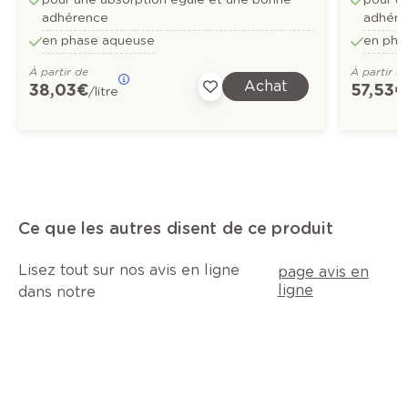
adhérence
adhére
en phase aqueuse
en pha
À partir de
À partir d
Achat
38,03 €
57,53 €
/litre
Ce que les autres disent de ce produit
Lisez tout sur nos avis en ligne
page avis en
ligne
dans notre