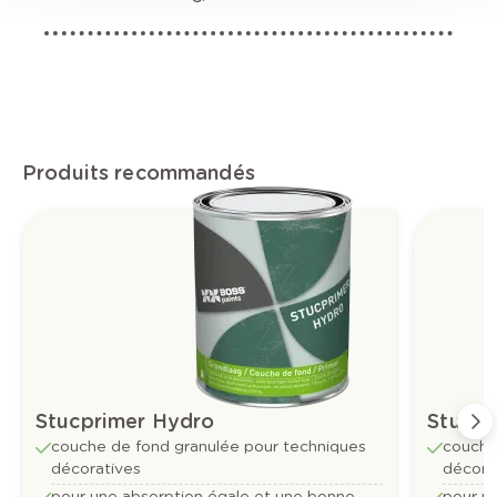
Produits recommandés
Stucprimer Hydro
Stucpr
couche de fond granulée pour techniques
couche
décoratives
décora
pour une absorption égale et une bonne
pour un