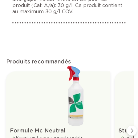
produit (Cat. A/a): 30 g/l. Ce produit contient
au maximum 30 g/l COV.
Produits recommandés
Formule Mc Neutral
Stucpr
dégraissant pour supports peints
couche