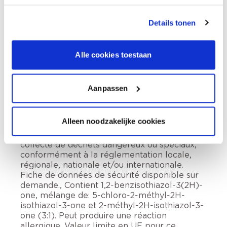
Description du produit
Details tonen
Alle cookies toestaan
Comment utiliser?
Aanpassen
Informations sur l'étiquette
Alleen noodzakelijke cookies
Tenir hors de portée des enfants., Éliminer le
contenu et le récipient dans un centre de
collecte de déchets dangereux ou spéciaux,
conformément à la réglementation locale,
régionale, nationale et/ou internationale.
Fiche de données de sécurité disponible sur
demande., Contient 1,2-benzisothiazol-3(2H)-
one, mélange de: 5-chloro-2-méthyl-2H-
isothiazol-3-one et 2-méthyl-2H-isothiazol-3-
one (3:1). Peut produire une réaction
allergique. Valeur limite en UE pour ce