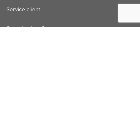
Service client
Qui est colora ?
Peindre
Mur & sol
Inspiration
Accès rapide
Abonnez-vous à notre newsletter
Et recevez 5 euros de réduction dans votre boîte mail