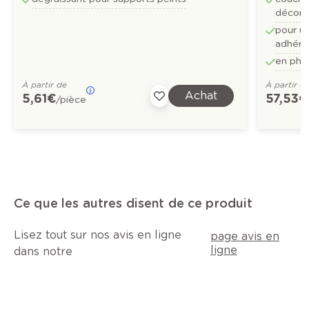
décora
pour un
adhére
en pha
À partir de
À partir d
Achat
5,61 €
57,53 €
/pièce
Ce que les autres disent de ce produit
Lisez tout sur nos avis en ligne
page avis en
ligne
dans notre