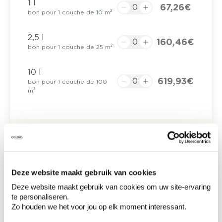
1 l
67,26 €
bon pour 1 couche de 10 m²
2,5 l
160,46 €
bon pour 1 couche de 25 m²
10 l
619,93 €
bon pour 1 couche de 100
m²
0,00 €
Prix total
Ajouter au panier
Deze website maakt gebruik van cookies
Options de livraison
Livraison à domicile
Deze website maakt gebruik van cookies om uw site-ervaring
Commandé en semaine (lu-ve), livré dans les 2 à 3
te personaliseren.
jours ouvrables.
Zo houden we het voor jou op elk moment interessant.
Retrait en magasin