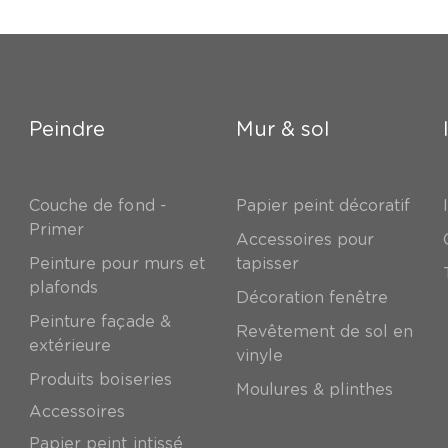
Peindre
Mur & sol
Couche de fond -
Papier peint décoratif
Primer
Accessoires pour
Peinture pour murs et
tapisser
plafonds
Décoration fenêtre
Peinture façade &
Revêtement de sol en
extérieure
vinyle
Produits boiseries
Moulures & plinthes
Accessoires
Papier peint intissé