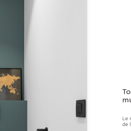
To
mu
Le 
de 