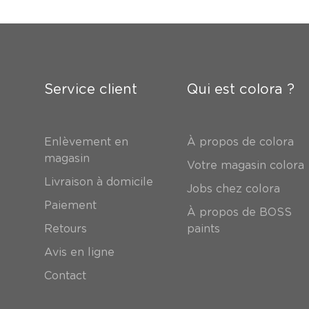
Service client
Qui est colora ?
Enlèvement en
À propos de colora
magasin
Votre magasin colora
Livraison à domicile
Jobs chez colora
Paiement
À propos de BOSS
Retours
paints
Avis en ligne
Contact