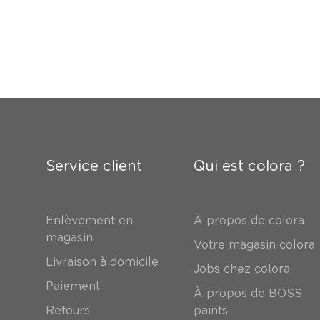
Service client
Qui est colora ?
Enlèvement en
À propos de colora
magasin
Votre magasin colora
Livraison à domicile
Jobs chez colora
Paiement
À propos de BOSS
Retours
paints