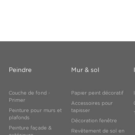
Peindre
Mur & sol
Couche de fond -
Papier peint décoratif
Primer
Accessoires pour
Peinture pour murs et
tapisser
plafonds
Décoration fenêtre
Peinture façade &
Revêtement de sol en