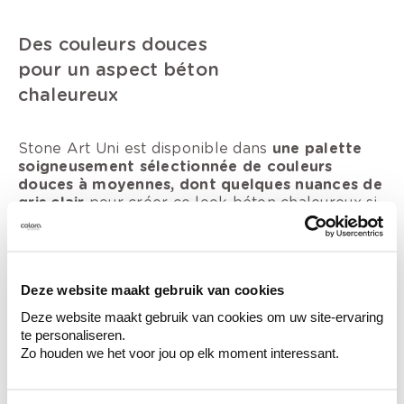
Des couleurs douces
pour un aspect béton
chaleureux
Stone Art Uni est disponible dans
une palette
soigneusement sélectionnée de couleurs
douces à moyennes, dont quelques nuances de
gris clair
pour créer ce look béton chaleureux si
particulier. Ces nuances sont idéales pour créer
une atmosphère calme et harmonieuse dans
votre intérieur avec une touche naturelle. Les
couleurs sont non seulement apaisantes
Deze website maakt gebruik van cookies
visuellement, mais elles renforcent également le
caractère naturel du produit.
Deze website maakt gebruik van cookies om uw site-ervaring
te personaliseren.
Pour une finition durable, appliquez une couche
Zo houden we het voor jou op elk moment interessant.
de vernis incolore Stone Top sur les couleurs
claires et Decofinish Clearmat sur les couleurs
foncées après avoir appliqué la couche de