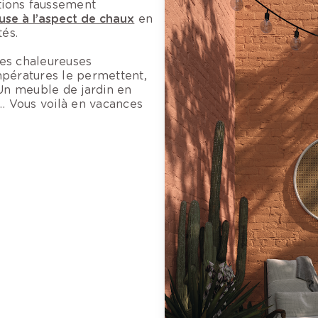
itions faussement
use à l’aspect de chaux
en
tés.
tes chaleureuses
mpératures le permettent,
 Un meuble de jardin en
s… Vous voilà en vacances