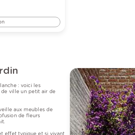
on
rdin
lanche : voici les
de ville un petit air de
veille aux meubles de
ofusion de fleurs
t.
 effet typique et si vivant