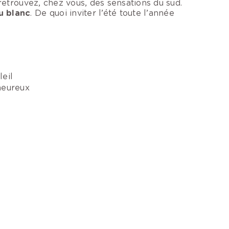
 retrouvez, chez vous, des sensations du sud.
u blanc
. De quoi inviter l’été toute l’année
eil
heureux