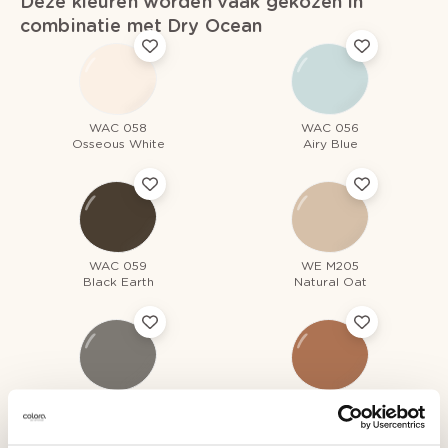
Deze kleuren worden vaak gekozen in
combinatie met Dry Ocean
WAC 058
WAC 056
Osseous White
Airy Blue
WAC 059
WE M205
Black Earth
Natural Oat
WE Z116
WE M173
Grey Mountain
Orange Empathy