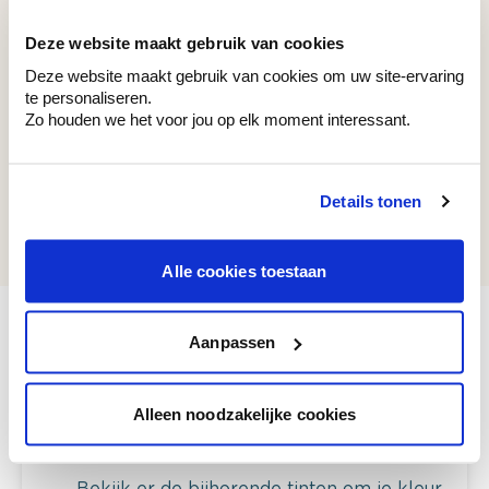
Deze website maakt gebruik van cookies
Deze website maakt gebruik van cookies om uw site-ervaring
Recent bekeken kleuren
te personaliseren.
Zo houden we het voor jou op elk moment interessant.
Details tonen
AS 04 TYPE A
Dry Ocean
Alle cookies toestaan
Aanpassen
Bekijk je kleur in de winkel
Alleen noodzakelijke cookies
Ontdek er kleurechte stalen van je
kleurenselectie.
Bekijk er de bijhorende tinten om je kleur