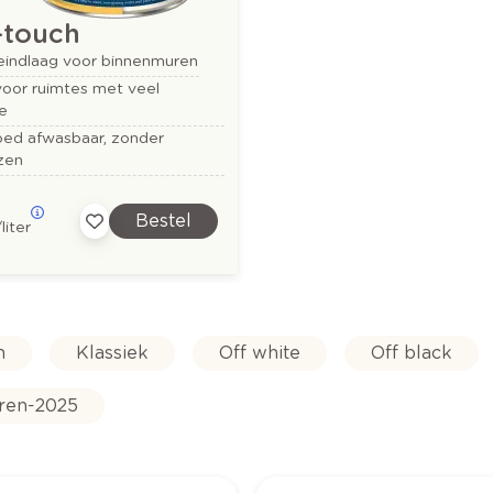
-touch
eindlaag voor binnenmuren
voor ruimtes met veel
e
oed afwasbaar, zonder
zen
Bestel
/liter
n
Klassiek
Off white
Off black
ren-2025