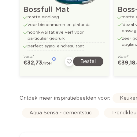
Bossfull Mat
Boss
matte eindlaag
matte 
voor binnenmuren en plafonds
ideaal 
passag
hoogkwalitatieve verf voor
particulier gebruik
zeer g
opglan
perfect egaal eindresultaat
Vanaf
Vanaf
Bestel
€ 32,73
€ 39,18
/liter
Ontdek meer inspiratiebeelden voor:
Keuke
Aqua Sensa - cementstuc
Trendkleu