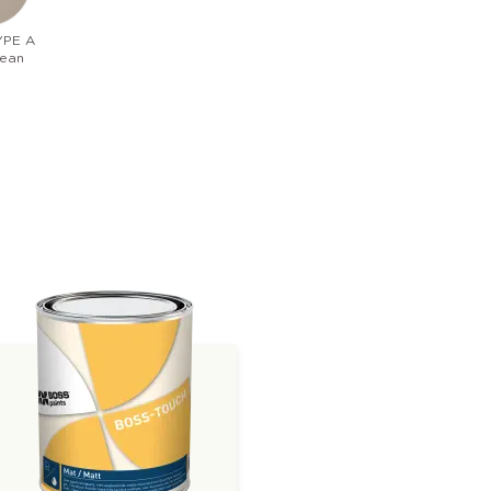
YPE A
ean