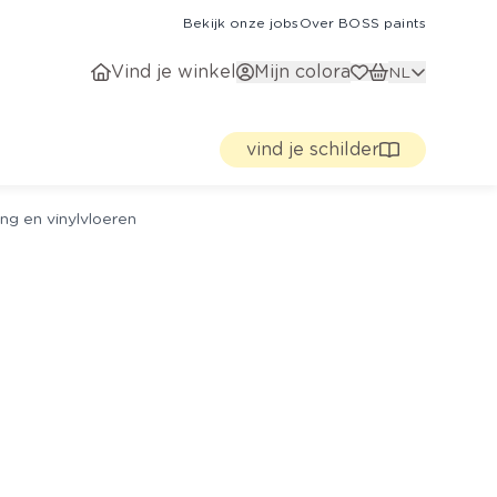
Bekijk onze jobs
Over BOSS paints
Vind je winkel
Mijn colora
NL
vind je schilder
ng en vinylvloeren