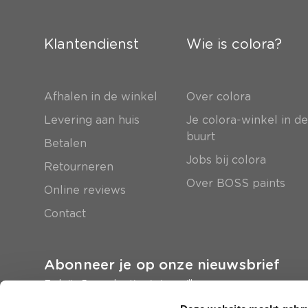
Klantendienst
Wie is colora?
Afhalen in de winkel
Over colora
Levering aan huis
Je colora-winkel in d
buurt
Betalen
Jobs bij colora
Retourneren
Over BOSS paints
Online reviews
Contact
Abonneer je op onze nieuwsbrief
En krijg 5 euro korting in je mailbox