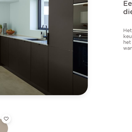
Ee
di
Het
keu
het
war