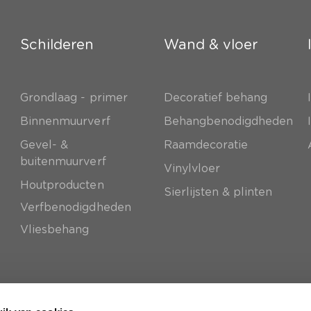
Schilderen
Wand & vloer
Grondlaag - primer
Decoratief behang
e
Binnenmuurverf
Behangbenodigdheden
Gevel- &
Raamdecoratie
buitenmuurverf
Vinylvloer
Houtproducten
Sierlijsten & plinten
Verfbenodigdheden
Vliesbehang