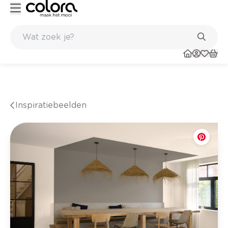
Kleur- en verfadvies aan huis en in de winkel
Inspiratiebeelden