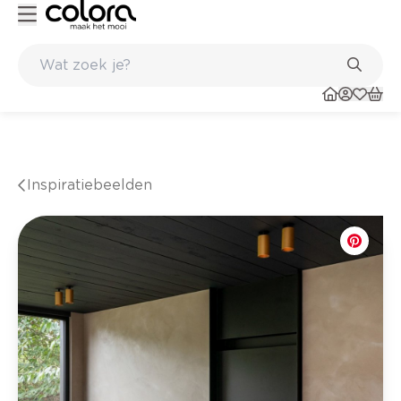
Kleur- en verfadvies aan huis en in de winkel
Inspiratiebeelden