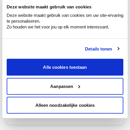
ruimtes.
Deze website maakt gebruik van cookies
Krijg kleuradvies op basis van de lichtinval
Deze website maakt gebruik van cookies om uw site-ervaring
en je meubels.
te personaliseren.
Zo houden we het voor jou op elk moment interessant.
Krijg ineens een technologische check-up
van je muren.
Details tonen
Alle cookies toestaan
Bekijk je kleur in de winkel
Ontdek er kleurechte stalen van je
kleurenselectie.
Aanpassen
Bekijk er de bijhorende tinten om je kleur
te verfijnen.
Alleen noodzakelijke cookies
Krijg persoonlijk advies om kleuren te
combineren.