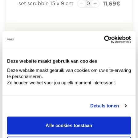
11,69 €
set scrubbie 15 x 9 cm
0,00 €
Prix total
Ajouter au panier
Options de livraison
Deze website maakt gebruik van cookies
Livraison à domicile
Deze website maakt gebruik van cookies om uw site-ervaring
Commandé en semaine (lu-ve), livré dans les 2 à 3
jours ouvrables.
te personaliseren.
Retrait en magasin
Zo houden we het voor jou op elk moment interessant.
Description du produit
Details tonen
Données techniques
Alle cookies toestaan