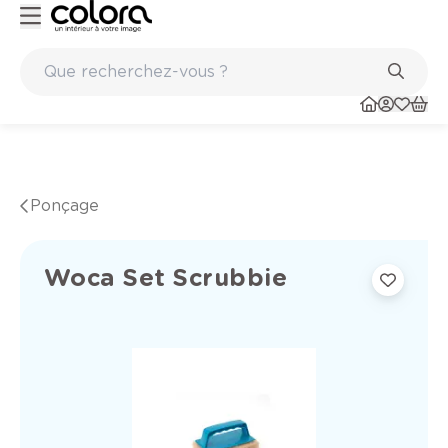
Peinture de qualité belge BOSS paints
Ponçage
Woca Set Scrubbie