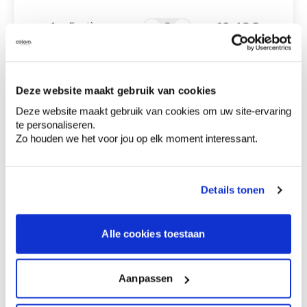
12,49 €
1 x 5 pièces
Deze website maakt gebruik van cookies
0,00 €
Prix total
Deze website maakt gebruik van cookies om uw site-ervaring
te personaliseren.
Ajouter au panier
Zo houden we het voor jou op elk moment interessant.
Options de livraison
Livraison à domicile
Commandé en semaine (lu-ve), livré dans les 2 à 3
jours ouvrables.
Details tonen
Retrait en magasin
Alle cookies toestaan
Description du produit
Aanpassen