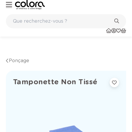
Peinture de qualité belge BOSS paints
Ponçage
Tamponette Non Tissé