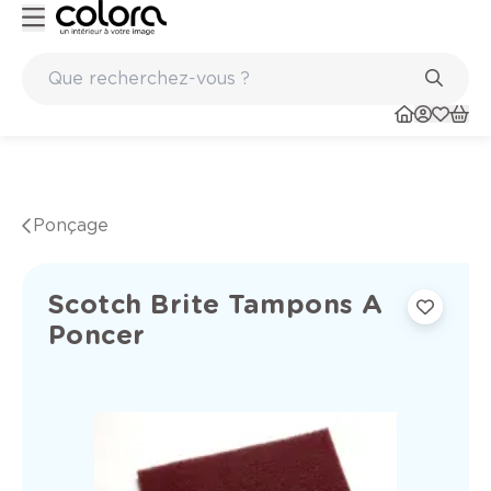
 qualité belge BOSS paints
Marques de qualité papiers pei
Ponçage
Scotch Brite Tampons A
Poncer