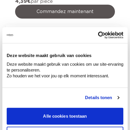
4,39 €
par pièce
Commandez maintenant
Variante
Quantité
Prix
158 x 224 mm - rouge-
4,39 €
Deze website maakt gebruik van cookies
brun fin 7447
Deze website maakt gebruik van cookies om uw site-ervaring
te personaliseren.
Zo houden we het voor jou op elk moment interessant.
0,00 €
Prix total
Ajouter au panier
Details tonen
Options de livraison
Livraison à domicile
Alle cookies toestaan
Commandé en semaine (lu-ve), livré dans les 2 à 3
jours ouvrables.
Retrait en magasin