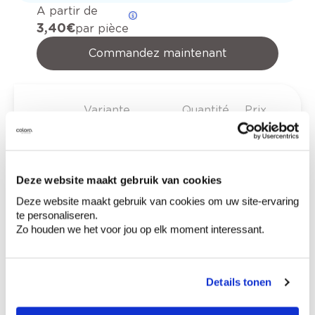
A partir de
3,40 €
par pièce
Commandez maintenant
Variante
Quantité
Prix
88 mm x 131 mm -
3,40 €
ref.740
Deze website maakt gebruik van cookies
Deze website maakt gebruik van cookies om uw site-ervaring
te personaliseren.
0,00 €
Zo houden we het voor jou op elk moment interessant.
Prix total
Ajouter au panier
Details tonen
Options de livraison
Livraison à domicile
Commandé en semaine (lu-ve), livré dans les 2 à 3