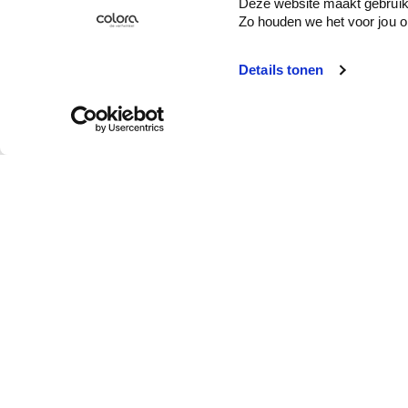
Deze website maakt gebruik 
Zo houden we het voor jou o
Details tonen
Service client
Qui est colora ?
Enlèvement en
À propos de colora
magasin
Votre magasin colora