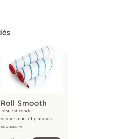
dés
 Roll Smooth
 résultat tendu
es pour murs et plafonds
laboussure
e