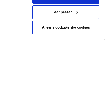
Aanpassen
Alleen noodzakelijke cookies
Inspiration
Accès rapide
Images Inspirantes
Cheque cadeau
Outil de coloration
Carte de couleur