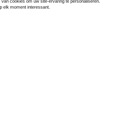
van cookies om uw site-ervaring te personaliseren.
p elk moment interessant.
Peindre
Mur & sol
Couche de fond -
Papier peint décoratif
Primer
Accessoires pour