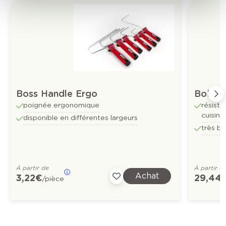
Boss Handle Ergo
Bolate
poignée ergonomique
résista
cuisine
disponible en différentes largeurs
très bo
À partir de
À partir d
Achat
3,22 €
29,44 
/pièce