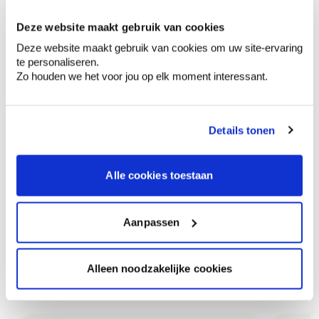
Options de livraison
Deze website maakt gebruik van cookies
Livraison à domicile
Deze website maakt gebruik van cookies om uw site-ervaring
Commandé en semaine (lu-ve), livré dans les 2 à 3
te personaliseren.
jours ouvrables.
Retrait en magasin
Zo houden we het voor jou op elk moment interessant.
Description du produit
Details tonen
Données techniques
Alle cookies toestaan
Aanpassen
Alleen noodzakelijke cookies
Produits recommandés