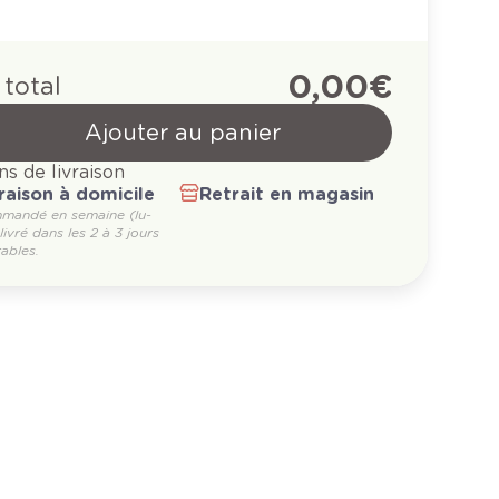
0,00 €
 total
Ajouter au panier
ns de livraison
raison à domicile
Retrait en magasin
mandé en semaine (lu-
 livré dans les 2 à 3 jours
ables.