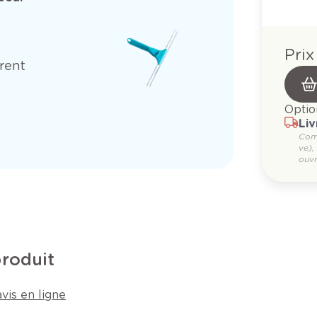
Prix
rent
Optio
Liv
Com
ve),
ouvr
produit
vis en ligne