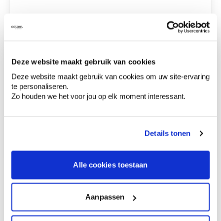
pistolet à mastiquer
11,69 €
type squelette
Deze website maakt gebruik van cookies
0,00 €
Deze website maakt gebruik van cookies om uw site-ervaring
Prix total
te personaliseren.
Zo houden we het voor jou op elk moment interessant.
Ajouter au panier
Options de livraison
Livraison à domicile
Details tonen
Commandé en semaine (lu-ve), livré dans les 2 à 3
jours ouvrables.
Retrait en magasin
Alle cookies toestaan
Comment utiliser?
Aanpassen