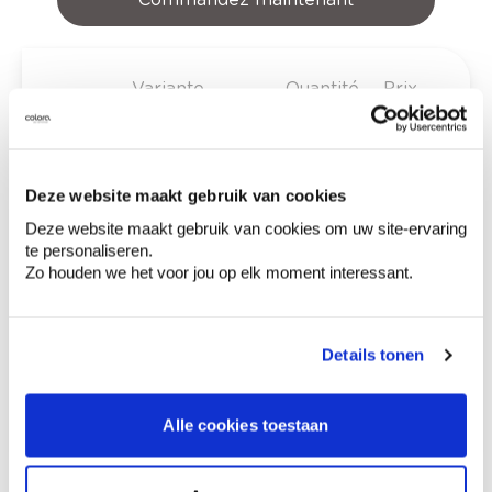
Variante
Quantité
Prix
poignée pistolet pour
6,95 €
aérosols
Deze website maakt gebruik van cookies
Deze website maakt gebruik van cookies om uw site-ervaring
te personaliseren.
0,00 €
Zo houden we het voor jou op elk moment interessant.
Prix total
Ajouter au panier
Details tonen
Options de livraison
Livraison à domicile
Commandé en semaine (lu-ve), livré dans les 2 à 3
Alle cookies toestaan
jours ouvrables.
Retrait en magasin