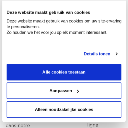
Deze website maakt gebruik van cookies
0,00 €
Deze website maakt gebruik van cookies om uw site-ervaring
Prix total
te personaliseren.
Zo houden we het voor jou op elk moment interessant.
Ajouter au panier
Options de livraison
Livraison à domicile
Details tonen
Commandé en semaine (lu-ve), livré dans les 2 à 3
jours ouvrables.
Retrait en magasin
Alle cookies toestaan
Aanpassen
Ce que les autres disent de ce produit
Alleen noodzakelijke cookies
Lisez tout sur nos avis en ligne
page avis en
ligne
dans notre