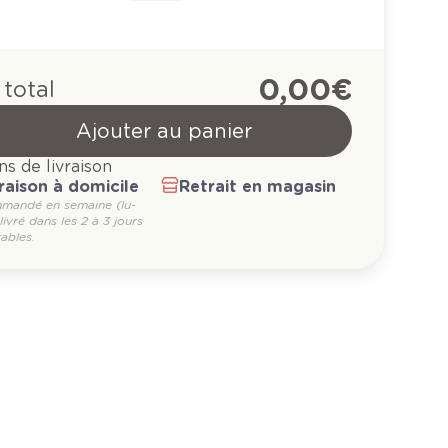
0,00 €
 total
Ajouter au panier
ns de livraison
raison à domicile
Retrait en magasin
mandé en semaine (lu-
 livré dans les 2 à 3 jours
ables.