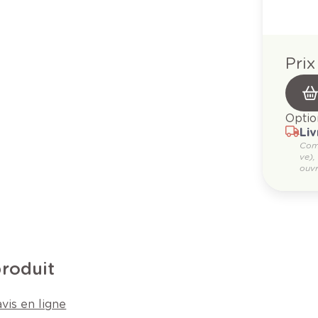
Prix
Optio
Liv
Com
ve),
ouvr
produit
vis en ligne