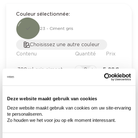
Couleur sélectionnée
:
23 - Ciment gris
Choisissez une autre couleur
Contenu
Quantité
Prix
5,28 €
300ml gris ciment
0,00 €
Deze website maakt gebruik van cookies
Prix total
Deze website maakt gebruik van cookies om uw site-ervaring
Ajouter au panier
te personaliseren.
Zo houden we het voor jou op elk moment interessant.
Options de livraison
Livraison à domicile
Commandé en semaine (lu-ve), livré dans les 2 à 3