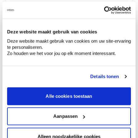
8,18 €
125 ml - teak
8,18 €
125 ml - noix
Deze website maakt gebruik van cookies
Deze website maakt gebruik van cookies om uw site-ervaring
te personaliseren.
8,18 €
125 ml - wengé
Zo houden we het voor jou op elk moment interessant.
Details tonen
0,00 €
Prix total
Ajouter au panier
Alle cookies toestaan
Options de livraison
Livraison à domicile
Aanpassen
Commandé en semaine (lu-ve), livré dans les 2 à 3
jours ouvrables.
Retrait en magasin
Alleen noodzakelijke cookies